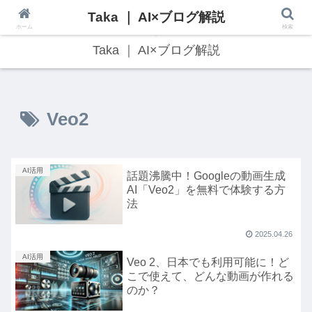
Taka ｜ AI×ブログ解説
最新のAI技術・Web3トレンドをわかりやすく解説！
ホーム
検索
Taka ｜ AI×ブログ解説
Veo2
AI活用
話題沸騰中！Googleの動画生成
AI「Veo2」を無料で体験する方
法
2025.04.26
AI活用
Veo 2、日本でも利用可能に！ど
こで使えて、どんな動画が作れる
のか？