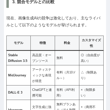
3. 競合モデルとの比較
現在、画像生成AIの競争は激化しており、主なライバ
ルとして以下のようなモデルが挙げられます。
カスタマイズ
モデル
特徴
料金
性
Stable
高品質・オー
◎（自由度が
無料
Diffusion 3.5
プンソース
高い）
アーティステ
有料（月10ド
△（制限あ
MidJourney
ィックな表現
ル～）
り）
が得意
ChatGPTと連
有料（API利
×（制限多
DALL·E 3
携可能
用）
い）
無料プランあ
文字生成に強
×（商用不
Ideogram
り（でも制限