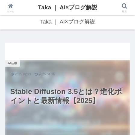
Taka ｜ AI×ブログ解説
最新のAI技術・Web3トレンドをわかりやすく解説！
ホーム
検索
Taka ｜ AI×ブログ解説
AI活用
2025.02.23
2025.04.26
Stable Diffusion 3.5とは？進化ポ
イントと最新情報【2025】