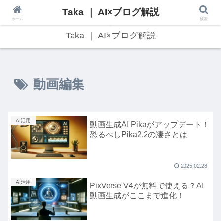
Taka ｜ AI×ブログ解説
最新のAI技術・Web3トレンドをわかりやすく解説！
ホーム
検索
Taka ｜ AI×ブログ解説
動画編集
AI活用
動画生成AI Pikaがアップデート！
恐るべしPika2.2の凄さとは
2025.02.28
AI活用
PixVerse V4が無料で使える？AI
動画生成がここまで進化！