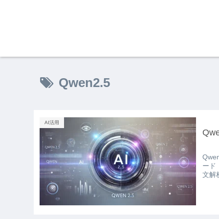
Qwen2.5
AI活用
Qw
Qw
ード
文解