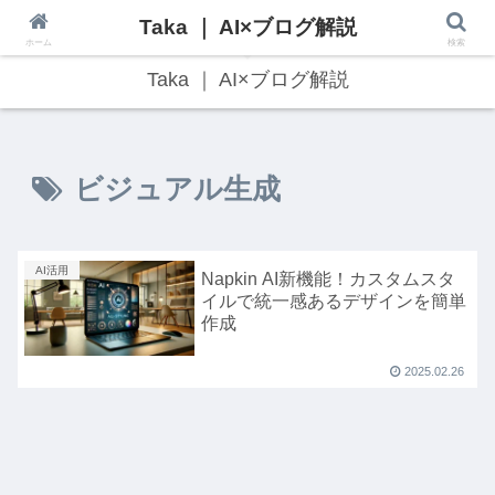
Taka ｜ AI×ブログ解説
最新のAI技術・Web3トレンドをわかりやすく解説！
ホーム
検索
Taka ｜ AI×ブログ解説
ビジュアル生成
AI活用
Napkin AI新機能！カスタムスタ
イルで統一感あるデザインを簡単
作成
2025.02.26